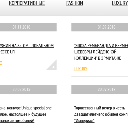
КОРПОРАТИВНЫЕ
FASHION
LUXURY
01.11.2018
01.09.2018
-УЖИН НА 85-ОМ ГЛОБАЛЬНОМ
"ЭПОХА РЕМБРАНДТА И ВЕРМЕЕ
ЕССЕ UFI
ШЕДЕВРЫ ЛЕЙДЕНСКОЙ
КОЛЛЕКЦИИ" В ЭРМИТАЖЕ
Y
LUXURY
30.08.2013
20.09.2012
ка-конкурс Unique special one
Торжественный вечер в честь
шлое, настоящее и будущее
двадцатилетнего юбилея комп
льных автомобилей!
“Империал”