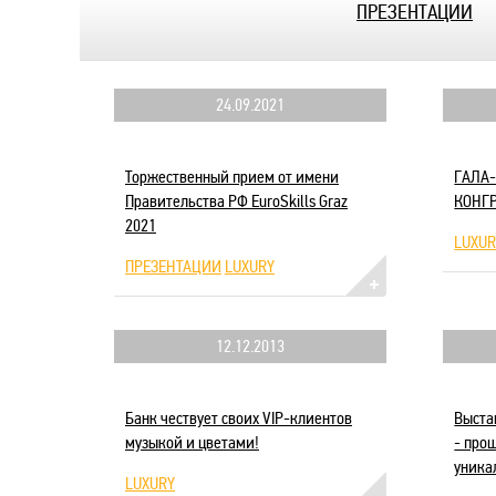
ПРЕЗЕНТАЦИИ
24.09.2021
Торжественный прием от имени
ГАЛА
Правительства РФ EuroSkills Graz
КОНГР
2021
LUXUR
ПРЕЗЕНТАЦИИ
LUXURY
12.12.2013
Банк чествует своих VIP-клиентов
Выстав
музыкой и цветами!
- про
уника
LUXURY