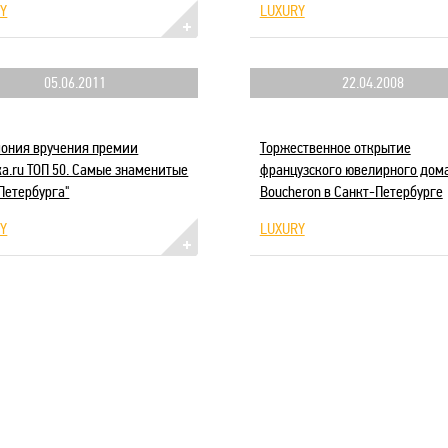
Y
LUXURY
05.06.2011
22.04.2008
ония вручения премии
Торжественное открытие
ка.ru ТОП 50. Самые знаменитые
французского ювелирного дом
Петербурга"
Boucheron в Санкт-Петербурге
Y
LUXURY