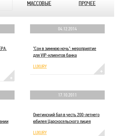
МАССОВЫЕ
ПРОЧЕЕ
04.12.2014
РА.
"Сон в зимнюю ночь": мероприятие
для VIP-клиентов банка
LUXURY
17.10.2011
Онегинский бал в честь 200-летнего
ании
юбилея Царскосельского лицея
LUXURY