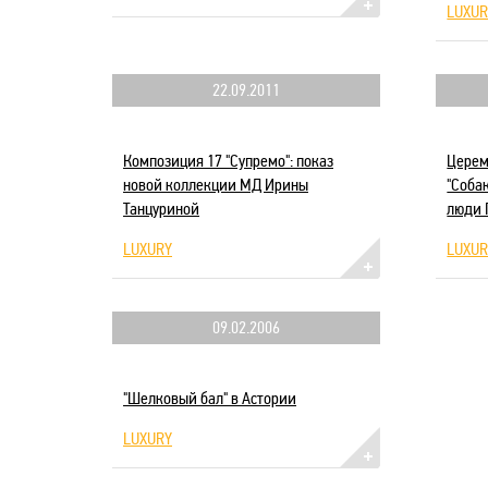
LUXUR
22.09.2011
Композиция 17 "Супремо": показ
Церем
новой коллекции МД Ирины
"Соба
Танцуриной
люди 
LUXURY
LUXUR
09.02.2006
"Шелковый бал" в Астории
LUXURY